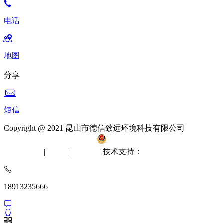
电话
地图
分享
短信
Copyright @ 2021 昆山市德信致远环境科技有限公司
备案
号：苏ICP备12061512号-2
苏公网安备 32058302002412
无尘室工程
|
洁净棚
|
风淋室
技术支持：
苏州网站建设
18913235666